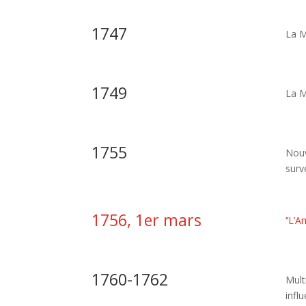
1747
La M
1749
La M
1755
Nouv
surv
1756, 1er mars
‘’L’
1760-1762
Mult
infl