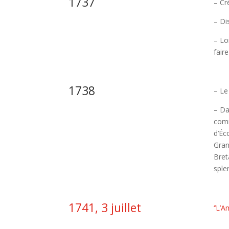
1737
– Cr
– Di
– Lo
fair
1738
– Le
– Da
comm
d’Éc
Gran
Bret
sple
1741, 3 juillet
‘’L’