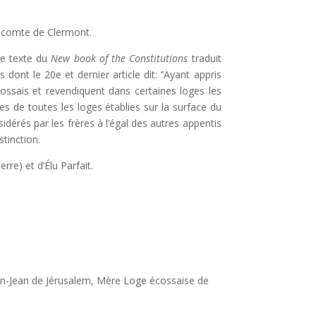
, comte de Clermont.
le texte du
New book of the Constitutions
traduit
dont le 20e et dernier article dit: ‘’Ayant appris
ossais et revendiquent dans certaines loges les
ges de toutes les loges établies sur la surface du
dérés par les frères à l’égal des autres appentis
tinction.
rre) et d’Élu Parfait.
ain-Jean de Jérusalem, Mère Loge écossaise de