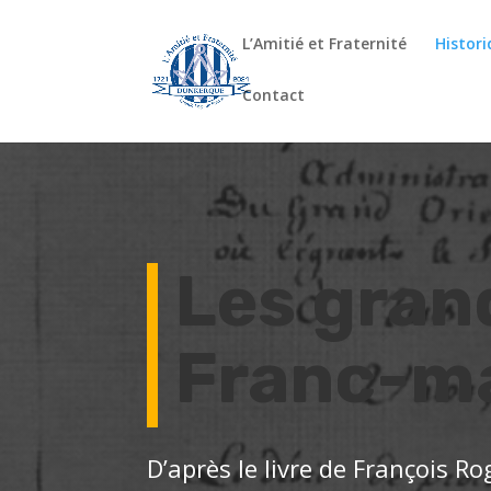
L’Amitié et Fraternité
Histor
Contact
Les gran
Franc-m
D’après le livre de François R