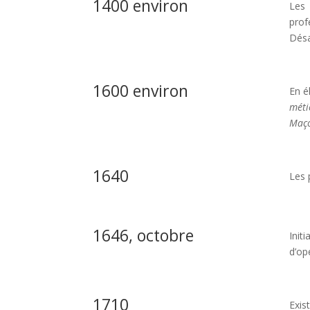
1400 environ
Les
prof
Désa
1600 environ
En é
méti
Maç
1640
Les 
1646, octobre
Init
d’opé
1710
Exis