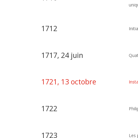
uniq
1712
Init
1717, 24 juin
Quat
1721, 13 octobre
Inst
1722
Phil
1723
Les 