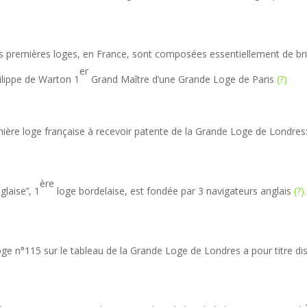
s premières loges, en France, sont composées essentiellement de bri
er
ilippe de Warton 1
Grand Maître d’une Grande Loge de Paris
(?)
ière loge française à recevoir patente de la Grande Loge de Londres: ‘
ère
nglaise’’, 1
loge bordelaise, est fondée par 3 navigateurs anglais
(?).
oge n°115 sur le tableau de la Grande Loge de Londres a pour titre dist