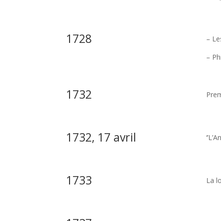
1728
– Le
– Ph
1732
Prem
1732, 17 avril
‘’L’A
1733
La l