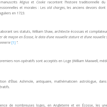
 manuscrits
Régius
et
Cooke
racontent l’histoire traditionnelle 
essionnelles et morales : Les
old charges
, les anciens devoirs dont
guliers en 1723.
laborant ses statuts, William Shaw, architecte écossais et compilateur
er de maçon en Écosse, le dota d’une nouvelle stature et d’une nouvelle si
onnerie
[1]
’’
.
premiers non-opératifs sont acceptés en Loge (William Maxwell, mé
iation d’Élias Ashmole, antiquaire, mathématicien astrologue, da
ratifs.
tence de nombreuses loges, en Angleterre et en Écosse, les une