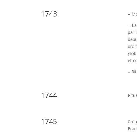
1743
– Mo
– La
par 
depu
droi
glob
et c
– Ri
1744
Ritu
1745
Créa
Fran