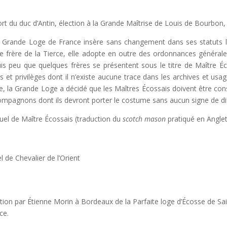
rt du duc d’Antin, élection à la Grande Maîtrise de Louis de Bourbon
 Grande Loge de France insère sans changement dans ses statuts 
le frère de la Tierce, elle adopte en outre des ordonnances générales 
is peu que quelques frères se présentent sous le titre de Maître Éc
ts et privilèges dont il n’existe aucune trace dans les archives et usa
e, la Grande Loge a décidé que les Maîtres Écossais doivent être consi
ompagnons dont ils devront porter le costume sans aucun signe de dis
tuel de Maître Écossais (traduction du
scotch mason
pratiqué en Anglete
el de Chevalier de l’Orient
tion par Étienne Morin à Bordeaux de la Parfaite loge d’Écosse de S
ce.