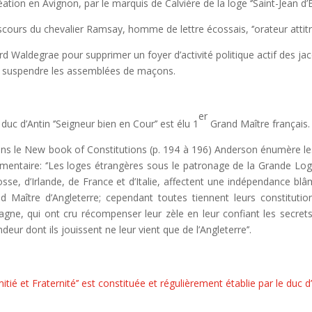
éation en Avignon, par le marquis de Calvière de la loge ‘’Saint-Jean d
scours du chevalier Ramsay, homme de lettre écossais, ‘’orateur attit
rd Waldegrae pour supprimer un foyer d’activité politique actif des jaco
e suspendre les assemblées de maçons.
er
 duc d’Antin ‘’Seigneur bien en Cour’’ est élu 1
Grand Maître français.
ns le New book of Constitutions (p. 194 à 196) Anderson énumère les 
entaire: ‘’Les loges étrangères sous le patronage de la Grande Loge d
osse, d’Irlande, de France et d’Italie, affectent une indépendance blâ
d Maître d’Angleterre; cependant toutes tiennent leurs constitutio
agne, qui ont cru récompenser leur zèle en leur confiant les secrets 
ndeur dont ils jouissent ne leur vient que de l’Angleterre’’.
Amitié et Fraternité’’ est constituée et régulièrement établie par le duc d