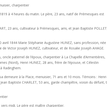
sier, charpentier
 heures du matin. Le père, 23 ans, natif de Prémesques est
s, cultivateur à Prémesques, ami, et Jean Baptiste POLLET,
844 Marie Stéphanie Augustine HUNEZ, sans profession, née
 de Victor Joseph HUNEZ, cultivateur, et de Rosalie Joseph AHAGE.
ternel de l’époux, charpentier à La Chapelle d’Armentières,
es (Nord), Henri HUNEZ, 28 ans, frère de l’épouse, et Célestin
s à Radinghem.
e à la Place, menuisier, 71 ans et 10 mois. Témoins : Henri
t Jean Baptiste CHARLET, 53 ans, garde champêtre, voisin du défunt, 
ntier
idi. Le père est maître charpentier.