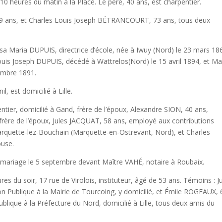
s du matin à la Place. Le père, 40 ans, est charpentier.
t Charles Louis Joseph BÉTRANCOURT, 73 ans, tous deux
UPUIS, directrice d’école, née à Iwuy (Nord) le 23 mars 18
Louis Joseph DUPUIS, décédé à Wattrelos(Nord) le 15 avril 1894, et Ma
embre 1891.
t domicilié à Lille.
micilié à Gand, frère de l’époux, Alexandre SION, 40 ans,
frère de l’époux, Jules JACQUAT, 58 ans, employé aux contributions
Marquette-lez-Bouchain (Marquette-en-Ostrevant, Nord), et Charles
ouse.
le 5 septembre devant Maître VAHÉ, notaire à Roubaix.
ir, 17 rue de Virolois, instituteur, âgé de 53 ans. Témoins : Ju
on Publique à la Mairie de Tourcoing, y domicilié, et Émile ROGEAUX, 
Publique à la Préfecture du Nord, domicilié à Lille, tous deux amis du