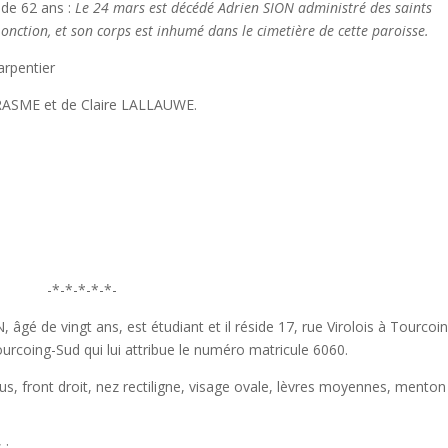
 62 ans :
Le 24 mars est décédé Adrien SION administré des saints
onction, et son corps est inhumé dans le cimetière de cette paroisse.
rpentier
E et de Claire LALLAUWE.
-*-*-*-*-*-
e vingt ans, est étudiant et il réside 17, rue Virolois à Tourcoing
ourcoing-Sud qui lui attribue le numéro matricule 6060.
ront droit, nez rectiligne, visage ovale, lèvres moyennes, menton
 :