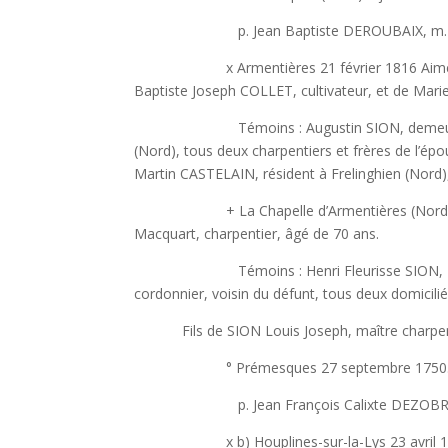
p. Jean Baptiste DEROUBAIX, m. Séraph
x Armentières 21 février 1816 Aimée Amélie
Baptiste Joseph COLLET, cultivateur, et de Mar
Témoins : Augustin SION, demeurant à En
(Nord), tous deux charpentiers et frères de l’ép
Martin CASTELAIN, résident à Frelinghien (Nord),
+ La Chapelle d’Armentières (Nord) 4 fév
Macquart, charpentier, âgé de 70 ans.
Témoins : Henri Fleurisse SION, 25 ans, m
cordonnier, voisin du défunt, tous deux domicili
Fils de SION Louis Joseph, maître charpent
° Prémesques 27 septembre 1750. Le p
p. Jean François Calixte DEZOBRY, m.
x b) Houplines-sur-la-Lys 23 avril 1782 Ma