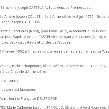
ine Joseph CASTELAIN, tous deux de Prémesques.
 Joseph COLLET, née à Armentières le 2 juin 1796, fille de J
ie Anne Joseph CASTELAIN.
netières (Nord), Jean Marie SION, demeurant à Houplines
oux, Jean Baptiste Joseph CASTELAIN, résidant à Houplines (Nord), et
 tous deux cultivateurs et oncles de l’épouse.
rier 1862 à 6 heures du soir en sa demeure au hameau de Wez
aître charpentier, fils du défunt, et André POLLET, 70 ans,
és à La Chapelle d’Armentières.
ier, censier
ère est laboureur.
 Jeanne Françoise DELEFORGE.
rie Catherine Joseph LERNOULD, 28 ans, native d’Houplines, fi