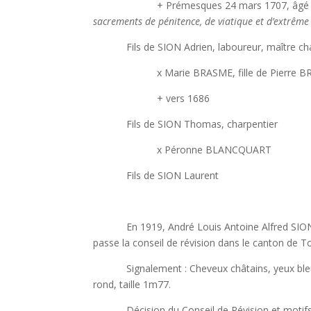
+ Prémesques 24 mars 1707, âgé de
sacrements de pénitence, de viatique et d’extrême 
Fils de SION Adrien, laboureur, maître cha
x Marie BRASME, fille de Pierre BRASM
+ vers 1686
Fils de SION Thomas, charpentier
x Péronne BLANCQUART
Fils de SION Laurent
En 1919, André Louis Antoine Alfred SION, âgé d
passe la conseil de révision dans le canton de T
Signalement : Cheveux châtains, yeux bleus, f
rond, taille 1m77.
Décision du Conseil de Révision et motifs