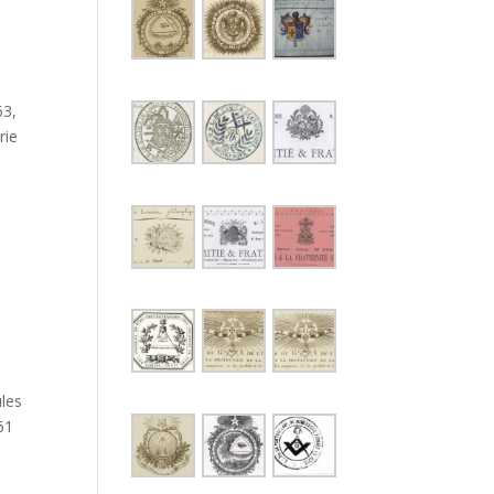
63,
rie
les
61