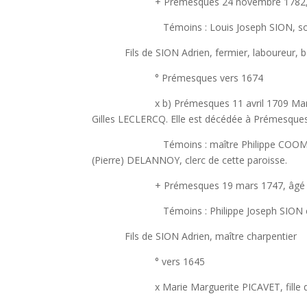
+ Prémesques 24 novembre 1782, censier
Témoins : Louis Joseph SION, son fils, 
Fils de SION Adrien, fermier, laboureur, bo
° Prémesques vers 1674
x b) Prémesques 11 avril 1709 Marie Élisa
Gilles LECLERCQ. Elle est décédée à Prémesques 
Témoins : maître Philippe COOMEN (?), maî
(Pierre) DELANNOY, clerc de cette paroisse.
+ Prémesques 19 mars 1747, âgé de 73 a
Témoins : Philippe Joseph SION et Adrie
Fils de SION Adrien, maître charpentier
° vers 1645
x Marie Marguerite PICAVET, fille de J