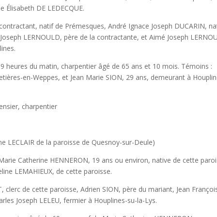
rie Élisabeth DE LEDECQUE.
nt, natif de Prémesques, André Ignace Joseph DUCARIN, nat
rre Joseph LERNOULD, père de la contractante, et Aimé Joseph LERNO
plines.
s du matin, charpentier âgé de 65 ans et 10 mois. Témoins :
etières-en-Weppes, et Jean Marie SION, 29 ans, demeurant à Houplin
sier, charpentier
AIR de la paroisse de Quesnoy-sur-Deule)
herine HENNERON, 19 ans ou environ, native de cette paroi
eline LEMAHIEUX, de cette paroisse.
 cette paroisse, Adrien SION, père du mariant, Jean Françoi
rles Joseph LELEU, fermier à Houplines-su-la-Lys.