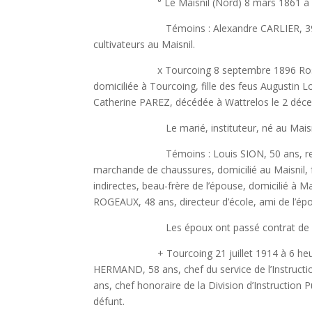
° Le Maisnil (Nord) 8 mars 1861 à 10 heure
Témoins : Alexandre CARLIER, 39 ans, e
cultivateurs au Maisnil.
x Tourcoing 8 septembre 1896 Rosa Maria D
domiciliée à Tourcoing, fille des feus Augustin 
Catherine PAREZ, décédée à Wattrelos le 2 déc
Le marié, instituteur, né au Maisnil, es
Témoins : Louis SION, 50 ans, rentier, do
marchande de chaussures, domicilié au Maisnil, 
indirectes, beau-frère de l’épouse, domicilié à 
ROGEAUX, 48 ans, directeur d’école, ami de l’ép
Les époux ont passé contrat de mariage 
+ Tourcoing 21 juillet 1914 à 6 heures du so
HERMAND, 58 ans, chef du service de l’Instructi
ans, chef honoraire de la Division d’Instruction 
défunt.