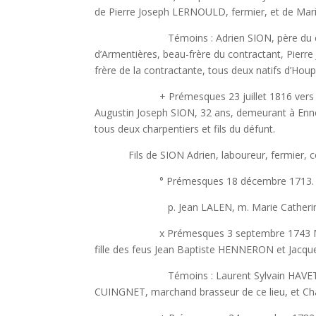
de Pierre Joseph LERNOULD, fermier, et de Ma
Témoins : Adrien SION, père du contracta
d’Armentières, beau-frère du contractant, Pie
frère de la contractante, tous deux natifs d’Hou
+ Prémesques 23 juillet 1816 vers 9 heure
Augustin Joseph SION, 32 ans, demeurant à Enn
tous deux charpentiers et fils du défunt.
Fils de SION Adrien, laboureur, fermier, cen
° Prémesques 18 décembre 1713.
p. Jean LALEN, m. Marie Catherine LECL
x Prémesques 3 septembre 1743 Marie Cat
fille des feus Jean Baptiste HENNERON et Jacqu
Témoins : Laurent Sylvain HAVET, clerc de
CUINGNET, marchand brasseur de ce lieu, et Cha