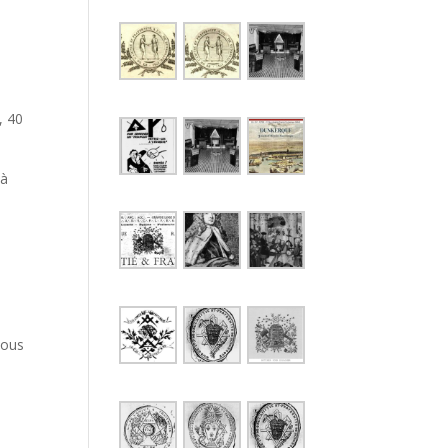
 40
 à
tous