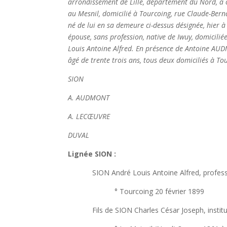
arrondissement de Lille, département du Nord, a c
au Mesnil, domicilié à Tourcoing, rue Claude-Bern
né de lui en sa demeure ci-dessus désignée, hier 
épouse, sans profession, native de Iwuy, domicili
Louis Antoine Alfred. En présence de Antoine AUD
âgé de trente trois ans, tous deux domiciliés à To
SION
A. AUDMONT
A. LECŒUVRE
DUVAL
Lignée SION :
SION André Louis Antoine Alfred, professe
° Tourcoing 20 février 1899
Fils de SION Charles César Joseph, institu