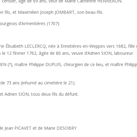
, âgé de 69 ans, veuf de Marie Catherine HENNERON.
et Maximilien Joseph JOMBART, son beau-fils.
urgeois d’Armentières (1707)
beth LECLERCQ, née à Ennetières-en-Weppes vers 1682, fille 
le 12 février 1762, âgée de 80 ans, veuve d’Adrien SION, laboureur.
tre Philippe DUPUIS, chirurgien de ce lieu, et maître Philip
ns (inhumé au cimetière le 21).
n SION, tous deux fils du défunt.
ean PICAVET et de Marie DESOBRY