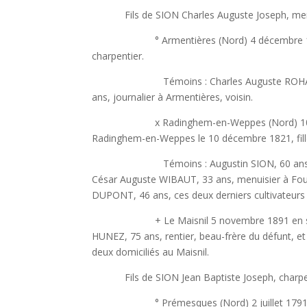
Fils de SION Charles Auguste Joseph, menui
° Armentières (Nord) 4 décembre 1819 à 4
charpentier.
Témoins : Charles Auguste ROHART, 23 an
ans, journalier à Armentières, voisin.
x Radinghem-en-Weppes (Nord) 10 avril 1
Radinghem-en-Weppes le 10 décembre 1821, fille
Témoins : Augustin SION, 60 ans, oncle pa
César Auguste WIBAUT, 33 ans, menuisier à Fourn
DUPONT, 46 ans, ces deux derniers cultivateur
+ Le Maisnil 5 novembre 1891 en sa demeur
HUNEZ, 75 ans, rentier, beau-frère du défunt, e
deux domiciliés au Maisnil.
Fils de SION Jean Baptiste Joseph, charpe
° Prémesques (Nord) 2 juillet 1791 vers m