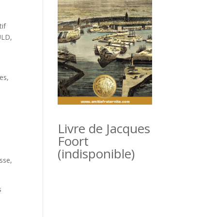
if
ULD,
es,
Livre de Jacques
Foort
(indisponible)
sse,
s