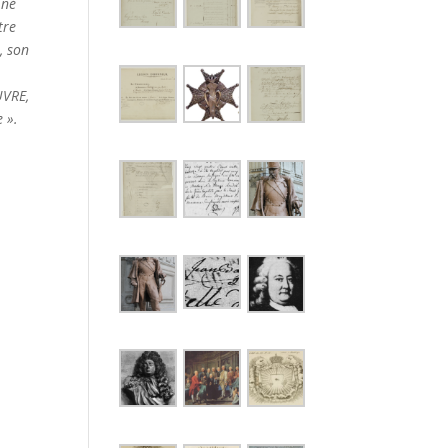
 né
tre
, son
UVRE,
 ».