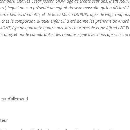
omparu Charles César Joseph SION, âgé de trente sept ans, instituteur,
ard, lequel nous a présenté un enfant du sexe masculin qu’il a déclaré ê
à onze heures du matin, et de Rosa Maria DUPUIS, âgée de vingt cinq ans
ée chez le comparant, auquel enfant il a été donné les prénoms de André
MONT, âgé de quarante quatre ans, directeur d’école et de Alfred LECŒ
urcoing, et ont le comparant et les témoins signé avec nous après lecture
ur d’allemand
teur